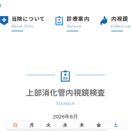
当院について
診療案内
内視鏡
About Clinic
Service
Endoscop
上部消化管内視鏡検査
Stomach
2026年8月
日
月
火
水
木
金
土