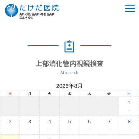
tog
nav
上部消化管内視鏡検査
Stomach
2026年8月
日
月
火
水
木
金
土
1
－
2
3
4
5
6
7
8
－
－
－
－
－
－
－