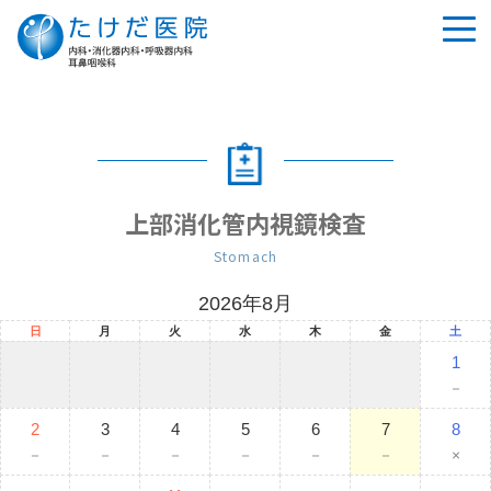
tog
nav
上部消化管内視鏡検査
Stomach
2026年8月
日
月
火
水
木
金
土
1
－
2
3
4
5
6
7
8
－
－
－
－
－
－
×