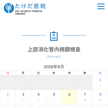
tog
nav
上部消化管内視鏡検査
Stomach
2026年8月
日
月
火
水
木
金
土
1
－
2
3
4
5
6
7
8
－
－
－
－
－
×
×